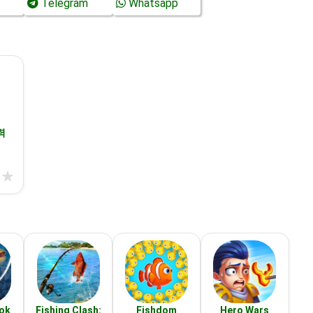
Telegram
Whatsapp
력
★
★
ook
Fishing Clash:
Fishdom
Hero Wars