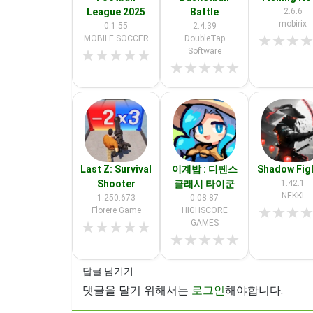
League 2025
Battle
2.6.6
mobirix
0.1.55
2.4.39
★
★
★
MOBILE SOCCER
DoubleTap
Software
★
★
★
★
★
★
★
★
★
★
Last Z: Survival
이계밥 : 디펜스
Shadow Fig
Shooter
클래시 타이쿤
1.42.1
NEKKI
1.250.673
0.08.87
★
★
★
Florere Game
HIGHSCORE
GAMES
★
★
★
★
★
★
★
★
★
★
답글 남기기
댓글을 달기 위해서는
로그인
해야합니다.