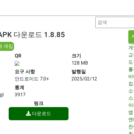
PK 다운로드 1.8.85
과 게임
게
교
QR
크기
도
128 MB
롤
요구 사항
발행일
비
안드로이드 7.0+
2025/02/12
집
통계
소
gl
3917
스
링크
아
앱
다운로드
엔
전
최