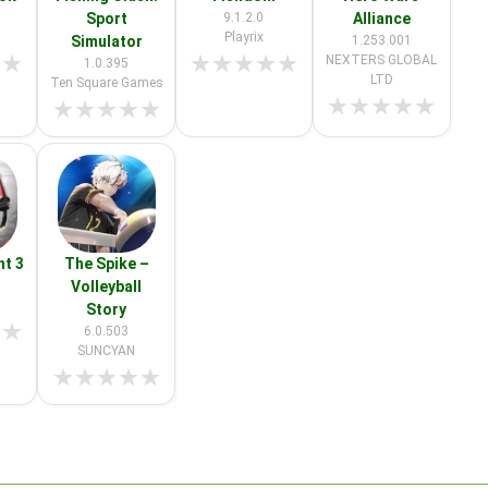
Sport
9.1.2.0
Alliance
Playrix
Simulator
1.253.001
★
★
★
★
★
★
★
NEXTERS GLOBAL
1.0.395
LTD
Ten Square Games
★
★
★
★
★
★
★
★
★
★
ht 3
The Spike –
Volleyball
Story
★
★
6.0.503
SUNCYAN
★
★
★
★
★