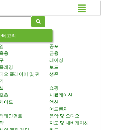
카테고리
임
공포
육용
금융
구
레이싱
플레잉
보드
디오 플레이어 및 편
생존
기
셜
쇼핑
포츠
시뮬레이션
케이드
액션
어드벤처
터테인먼트
음악 및 오디오
략
지도 및 내비게이션
신의 앱과 게임
카드