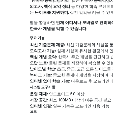
“한국사 능력검정시험”
앱은
한국사 능력검정시
의고사, 핵심 요약 정리
등 다양한 학습 콘텐츠를
든 난이도를 지원하며
, 실전 감각을 키울 수 
앱을 활용하면
언제 어디서나 모바일로 편리하
한국사 개념을 익힐 수 있습니다
.
주요 기능
최신 기출문제 제공:
최신 기출문제와 해설을 통
모의고사 기능:
실제 시험과 유사한 환경에서 
핵심 개념 요약:
한국사 주요 개념을 간단하고 
오답 노트:
틀린 문제를 저장하여 복습할 수 있
난이도별 학습:
초급, 중급, 고급 모든 난이도를
북마크 기능:
중요한 문제나 개념을 저장하여 나
인터넷 없이 학습 가능:
다운로드 후 오프라인에
시스템 요구사항
운영 체제:
안드로이드 5.0 이상
저장 공간:
최소 100MB 이상의 여유 공간 필요
인터넷 연결:
일부 기능은 오프라인 사용 가능
결론