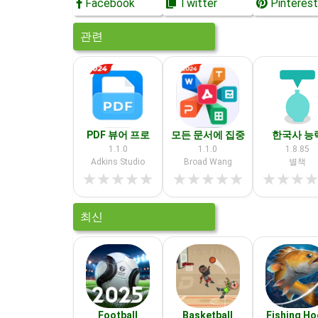
Facebook
Twitter
Pinterest
관련
PDF 뷰어 프로
모든 문서에 집중
한국사 능
1.1.0
1.1.0
1.8.85
Adkins Studio
Broad Wang
별책
★
★
★
★
★
★
★
★
★
★
★
★
★
최신
Football
Basketball
Fishing H