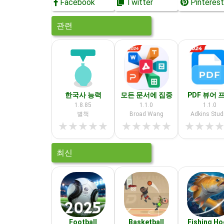
Facebook
Twitter
Pinterest
관련
한국사 능력
모든 문서에 집중
PDF 뷰어 
1.8.85
1.1.0
1.1.0
별책
Broad Wang
Adkins Stud
★
★
★
★
★
★
★
★
★
★
★
★
★
최신
Football
Basketball
Fishing H