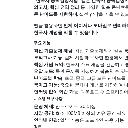
“한국사 능력검정시험”
앱은
한국사 능력검정시
의고사, 핵심 요약 정리
등 다양한 학습 콘텐츠를
든 난이도를 지원하며
, 실전 감각을 키울 수 
앱을 활용하면
언제 어디서나 모바일로 편리하
한국사 개념을 익힐 수 있습니다
.
주요 기능
최신 기출문제 제공:
최신 기출문제와 해설을 통
모의고사 기능:
실제 시험과 유사한 환경에서 
핵심 개념 요약:
한국사 주요 개념을 간단하고 
오답 노트:
틀린 문제를 저장하여 복습할 수 있
난이도별 학습:
초급, 중급, 고급 모든 난이도를
북마크 기능:
중요한 문제나 개념을 저장하여 나
인터넷 없이 학습 가능:
다운로드 후 오프라인에
시스템 요구사항
운영 체제:
안드로이드 5.0 이상
저장 공간:
최소 100MB 이상의 여유 공간 필요
인터넷 연결:
일부 기능은 오프라인 사용 가능
결론