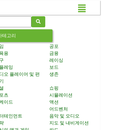
카테고리
임
공포
육용
금융
구
레이싱
플레잉
보드
디오 플레이어 및 편
생존
기
셜
쇼핑
포츠
시뮬레이션
케이드
액션
어드벤처
터테인먼트
음악 및 오디오
략
지도 및 내비게이션
신의 앱과 게임
카드