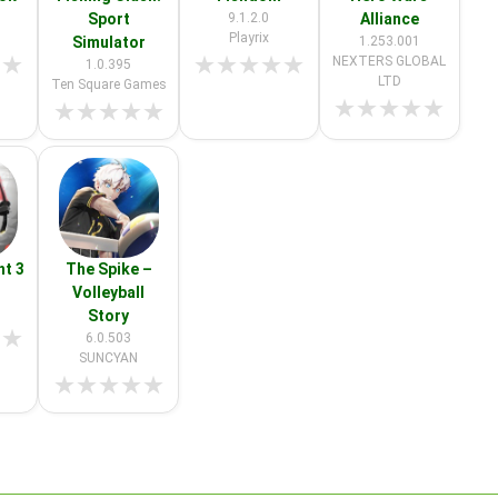
Sport
9.1.2.0
Alliance
Playrix
Simulator
1.253.001
★
★
★
★
★
★
★
NEXTERS GLOBAL
1.0.395
LTD
Ten Square Games
★
★
★
★
★
★
★
★
★
★
ht 3
The Spike –
Volleyball
Story
★
★
6.0.503
SUNCYAN
★
★
★
★
★