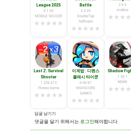
League 2025
Battle
2.6.6
mobirix
0.1.55
2.4.39
★
★
★
MOBILE SOCCER
DoubleTap
Software
★
★
★
★
★
★
★
★
★
★
Last Z: Survival
이계밥 : 디펜스
Shadow Fig
Shooter
클래시 타이쿤
1.42.1
NEKKI
1.250.673
0.08.87
★
★
★
Florere Game
HIGHSCORE
GAMES
★
★
★
★
★
★
★
★
★
★
답글 남기기
댓글을 달기 위해서는
로그인
해야합니다.