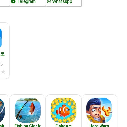
Telegram
Whatsapp
프로
io
★
★
ook
Fishing Clash:
Fishdom
Hero Wars