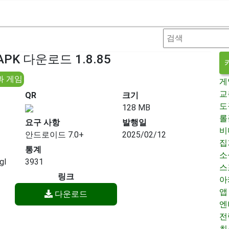
PK 다운로드 1.8.85
과 게임
게
교
QR
크기
도
128 MB
롤
요구 사항
발행일
비
안드로이드 7.0+
2025/02/12
집
통계
소
gl
3931
스
링크
아
앱
다운로드
엔
전
최