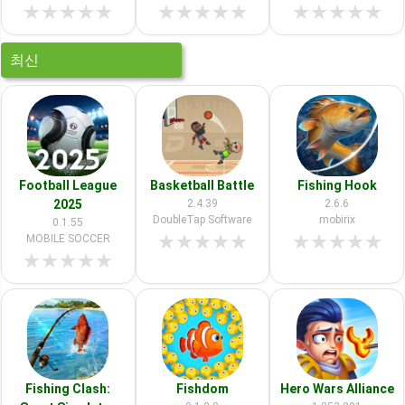
★
★
★
★
★
★
★
★
★
★
★
★
★
★
★
최신
Football League
Basketball Battle
Fishing Hook
2025
2.4.39
2.6.6
DoubleTap Software
mobirix
0.1.55
★
★
★
★
★
★
★
★
★
★
MOBILE SOCCER
★
★
★
★
★
Fishing Clash:
Fishdom
Hero Wars Alliance