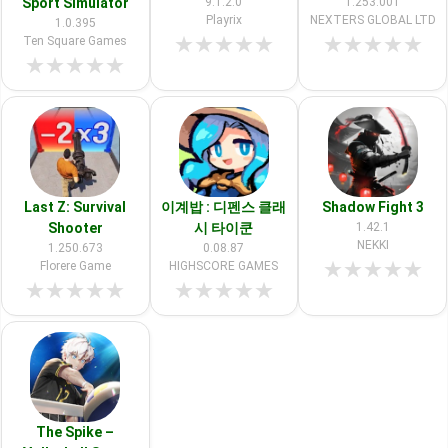
Sport Simulator
9.1.2.0
1.253.001
Playrix
NEXTERS GLOBAL LTD
1.0.395
★
★
★
★
★
★
★
★
★
★
Ten Square Games
★
★
★
★
★
Last Z: Survival
이계밥 : 디펜스 클래
Shadow Fight 3
Shooter
시 타이쿤
1.42.1
NEKKI
1.250.673
0.08.87
★
★
★
★
★
Florere Game
HIGHSCORE GAMES
★
★
★
★
★
★
★
★
★
★
The Spike –